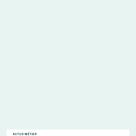
Publié le 03 juin 2024
Parcourir les actualités
ACTUS MÉTIER