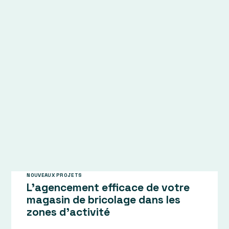
acteurs économiques bretons
Si les derniers mois nous ont bien appris une
chose : c’est la patience. En …
Lire l'article
NOUVEAUX PROJETS
L’agencement efficace de votre
magasin de bricolage dans les
zones d’activité